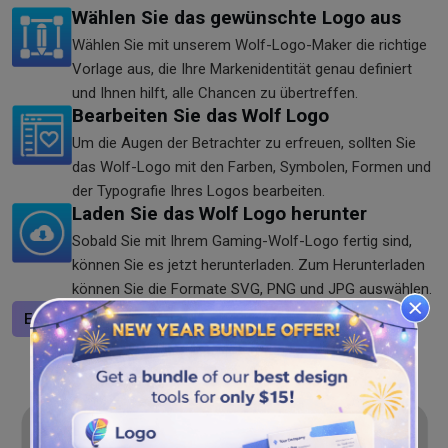
Wählen Sie das gewünschte Logo aus
Wählen Sie mit unserem Wolf-Logo-Maker die richtige
Vorlage aus, die Ihre Markenidentität genau definiert
und Ihnen hilft, alle Chancen zu übertreffen.
Bearbeiten Sie das Wolf Logo
Um die Augen der Betrachter zu erfreuen, sollten Sie
das Wolf-Logo mit den Farben, Symbolen, Formen und
der Typografie Ihres Logos bearbeiten.
Laden Sie das Wolf Logo herunter
Sobald Sie mit Ihrem Gaming-Wolf-Logo fertig sind,
können Sie es jetzt herunterladen. Zum Herunterladen
können Sie die Formate SVG, PNG und JPG auswählen.
Entwerfen Sie ein Logo