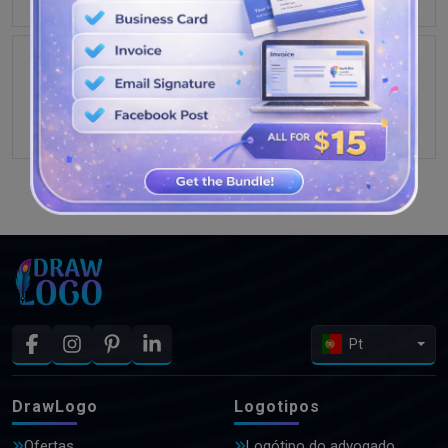
VEJA MAIS PROJETOS
Pt
DrawLogo
Logotipos
Ofertas
Logótipo do advogado