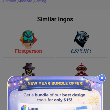
Cartoon
,
Mascote
,
Gaming
Similar logos