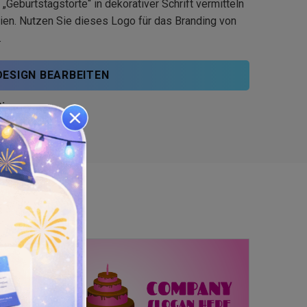
 „Geburtstagstorte“ in dekorativer Schrift vermitteln
ien. Nutzen Sie dieses Logo für das Branding von
.
DESIGN BEARBEITEN
: