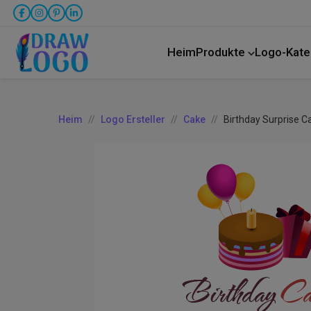
Heim
Produkte
Logo-Kate
LKW-Transport
Heim
Logo Ersteller
Cake
Birthday Surprise C