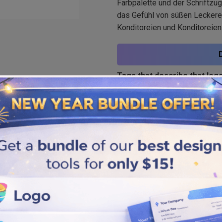
Farbpalette und der Schriftzug
das Gefühl von süßen Leckere
Konditoreien und Konditoreien
Tags that describe that logo
Bäckerei
,
Kuchen
,
Kerze
Similar logos