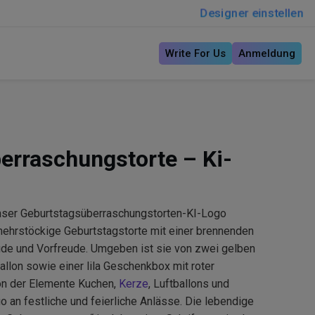
Designer einstellen
Write For Us
Anmeldung
erraschungstorte – Ki-
 unser Geburtstagsüberraschungstorten-KI-Logo
mehrstöckige Geburtstagstorte mit einer brennenden
ude und Vorfreude. Umgeben ist sie von zwei gelben
lon sowie einer lila Geschenkbox mit roter
ion der Elemente Kuchen,
Kerze
, Luftballons und
 an festliche und feierliche Anlässe. Die lebendige