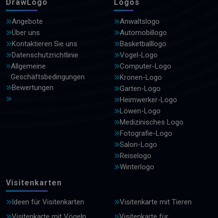
DrawLogo
Logos
Angebote
Anwaltslogo
Über uns
Automobillogo
Kontaktieren Sie uns
Basketballlogo
Datenschutzrichtlinie
Vogel-Logo
Allgemeine
Computer-Logo
Geschäftsbedingungen
Kronen-Logo
Bewertungen
Garten-Logo
Heimwerker-Logo
Löwen-Logo
Medizinisches Logo
Fotografie-Logo
Salon-Logo
Reiselogo
Winterlogo
Visitenkarten
Ideen für Visitenkarten
Visitenkarte mit Tieren
Visitenkarte mit Vögeln
Visitenkarte für