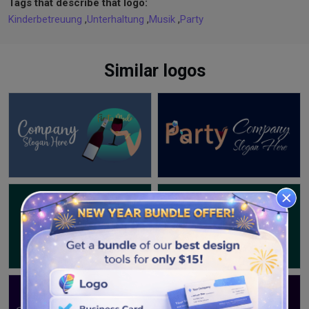
Tags that describe that logo:
Kinderbetreuung
,
Unterhaltung
,
Musik
,
Party
Similar logos