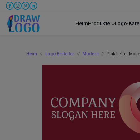
Heim
Produkte
Logo-Kate
LKW-Transport
Heim
Logo Ersteller
Modern
Pink Letter Mod