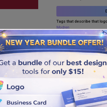
Tags that describe that logo
Modren
Similar logos