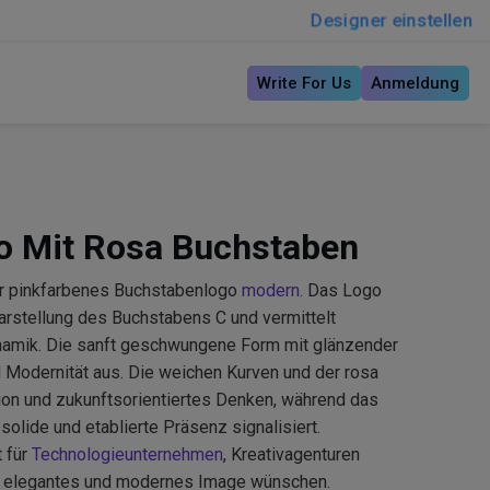
Designer einstellen
Write For Us
Anmeldung
o Mit Rosa Buchstaben
er pinkfarbenes Buchstabenlogo
modern
. Das Logo
arstellung des Buchstabens C und vermittelt
ynamik. Die sanft geschwungene Form mit glänzender
d Modernität aus. Die weichen Kurven und der rosa
tion und zukunftsorientiertes Denken, während das
olide und etablierte Präsenz signalisiert.
t für
Technologieunternehmen
, Kreativagenturen
n elegantes und modernes Image wünschen.