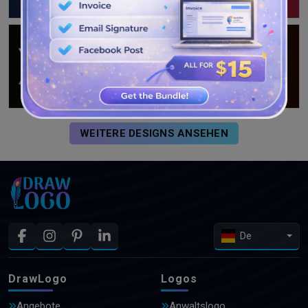
WEITERE DESIGNS ANSEHEN
De
DrawLogo
Logos
Angebote
Anwaltslogo