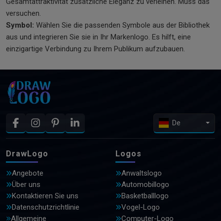
Gesamtattraktivität zusätzliche Eleganz zu verleihen. Muss das
versuchen.
Symbol:
Wählen Sie die passenden Symbole aus der Bibliothek
aus und integrieren Sie sie in Ihr Markenlogo. Es hilft, eine
einzigartige Verbindung zu Ihrem Publikum aufzubauen.
De
DrawLogo
Logos
Angebote
Anwaltslogo
Über uns
Automobillogo
Kontaktieren Sie uns
Basketballlogo
Datenschutzrichtlinie
Vogel-Logo
Allgemeine
Computer-Logo