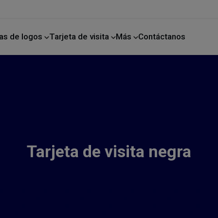
as de logos
Tarjeta de visita
Más
Contáctanos
ano
Mejoras para el hogar
Tarjeta de visita negra