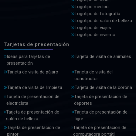
Logotipo médico
Logotipo de fotografía
Logotipo de salón de belleza
Logotipo de viajes
Logotipo de invierno
Tarjetas de presentación
Ideas para tarjetas de
Tarjeta de visita de animales
presentación
Tarjeta de visita de pájaro
Tarjeta de visita del
constructor
Tarjeta de visita de limpieza
Tarjeta de visita de la corona
Tarjeta de presentación de
Tarjeta de presentación de
electricista
deportes
Tarjeta de presentación de
Tarjeta de presentación de
salón de belleza
tigre
Tarjeta de presentación de
Tarjeta de presentación de
pintor
computadora portátil