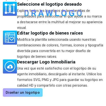
Seleccione el logotipo deseado
D
R
A
W
L
O
G
O
Explore todos los logotipos de las plantillas de
propiedades para seleccionar el que ayude a su marca
a destacarse entre la multitud al mejorar su apariencia
visual.
Editar logotipo de bienes raíces
Modifica la plantilla seleccionada usando nuestras
combinaciones de colores, formas, íconos y tipografía
divertida para convertirla en tu mejor diseño de
logotipo de bienes raíces.
Descargar Logo Inmobiliaria
Una vez que esté satisfecho con el logotipo de su
agente inmobiliario, descárguelo al instante. Utilice los
formatos SVG, PNG y JPG para guardar su logotipo en
calidad HD y compartirlo con otras personas.
Diseñar un logotipo