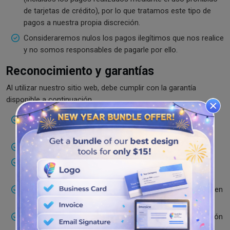
de tarjetas de crédito), por lo que tratamos este tipo de
pagos a nuestra propia discreción.
Consideraremos nulos los pagos ilegítimos que nos realice
y no somos responsables de pagarle por ello.
Reconocimiento y garantías
Al utilizar nuestro sitio web, debe cumplir con la garantía
disponible a continuación.
Usted es responsable del contenido que se carga en
nuestro sitio web.
La edad debe ser mayor de 18 años.
Cumplir con todas las políticas establecidas en este
acuerdo.
Tiene todo el poder de adquirir los derechos disponibles en
este acuerdo después de firmarlo.
Su contenido no debe ser un tema que requiera una acción
legal.