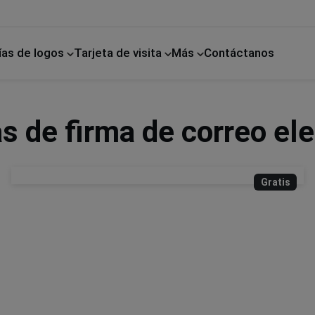
ías de logos
Tarjeta de visita
Más
Contáctanos
cano
Mejoras para el hogar
as de firma de correo el
Gratis