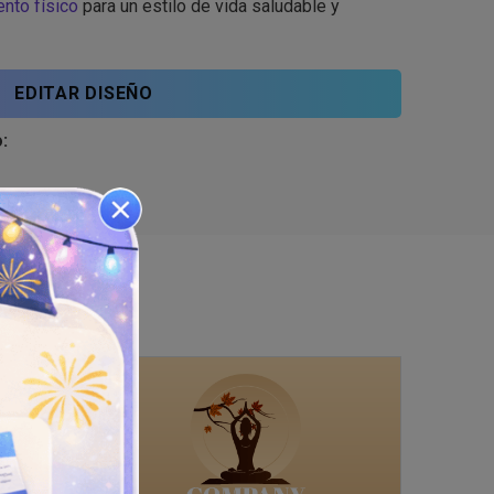
nto físico
para un estilo de vida saludable y
EDITAR DISEÑO
: