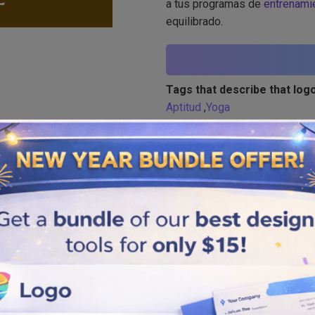
a tus programas de
entrenamie
equilibrado.
Tags that describe that logo
Aptitud
,
Yoga
Similar logos