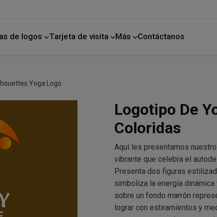
as de logos
Tarjeta de visita
Más
Contáctanos
ano
Mejoras para el hogar
ilhouettes Yoga Logo
Logotipo De Y
Coloridas
Aquí les presentamos nuestro
vibrante que celebra el autodes
Presenta dos figuras estilizad
simboliza la energía dinámica 
sobre un fondo marrón repres
lograr con estiramientos y med