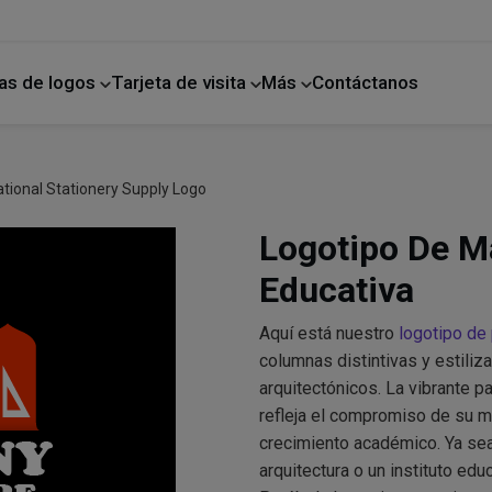
as de logos
Tarjeta de visita
Más
Contáctanos
ano
Mejoras para el hogar
tional Stationery Supply Logo
Logotipo De Ma
Educativa
Aquí está nuestro
logotipo de
columnas distintivas y estili
arquitectónicos. La vibrante p
refleja el compromiso de su ma
crecimiento académico. Ya sea
arquitectura o un instituto edu