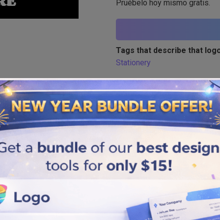
Pruébelo hoy mismo gratis.
Tags that describe that logo
Stationery
Similar logos