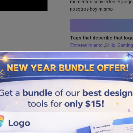
momentos convierten el juego e
nosotros hoy mismo.
Tags that describe that logo
Entretenimiento
,
Grillo
,
Gaming
Similar logos