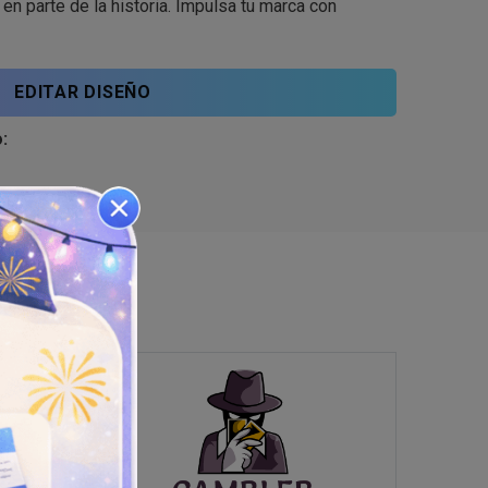
n parte de la historia. Impulsa tu marca con
EDITAR DISEÑO
: