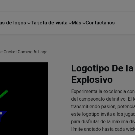
as de logos
Tarjeta de visita
Más
Contáctanos
ano
Mejoras para el hogar
ve Cricket Gaming Ai Logo
Logotipo De Ia
Explosivo
Experimenta la excelencia con
del campeonato definitivo. El
transmitiendo pasión, potencia
este logotipo invita a los juga
para disfrutar de la máxima d
límite anotado hasta cada wick