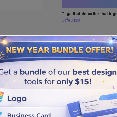
Tags that describe that logo
Cafe
,
Hoja
Similar logos