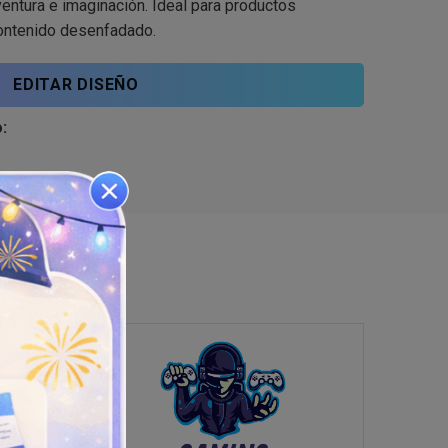
ntura e imaginación. Ideal para productos
 contenido desenfadado.
EDITAR DISEÑO
: