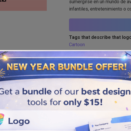
sumergirse en un mundo de ave
infantiles, entretenimiento o
Tags that describe that logo
Cartoon
Similar logos