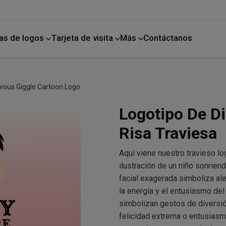
as de logos
Tarjeta de visita
Más
Contáctanos
ano
Mejoras para el hogar
vous Giggle Cartoon Logo
Logotipo De D
Risa Traviesa
Aquí viene nuestro travieso lo
ilustración de un niño sonrien
facial exagerada simboliza ale
la energía y el entusiasmo del
simbolizan gestos de diversió
felicidad extrema o entusiasm