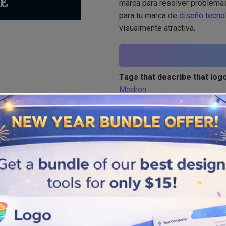
marca para resolver problemas
para tu marca de
diseño tecno
visualmente atractiva.
Tags that describe that logo
Modren
Similar logos