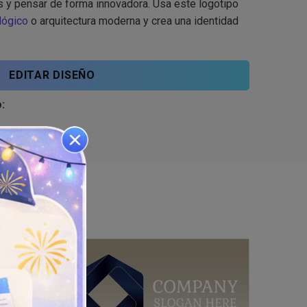
 y pensar de forma innovadora. Usa este logotipo
lógico
o arquitectura moderna y crea una identidad
EDITAR DISEÑO
: