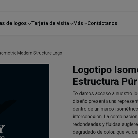
as de logos
Tarjeta de visita
Más
Contáctanos
ano
Mejoras para el hogar
Isometric Modern Structure Logo
Logotipo Isom
Estructura Pú
Te damos acceso a nuestro lo
diseño presenta una representa
dentro de un marco isométrico
interconexión. La combinación
redondeadas y fluidas sugiere u
degradado de color, que va del