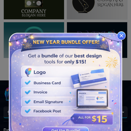
VER MÁS DISEÑOS
Es
DrawLogo
Logotipos