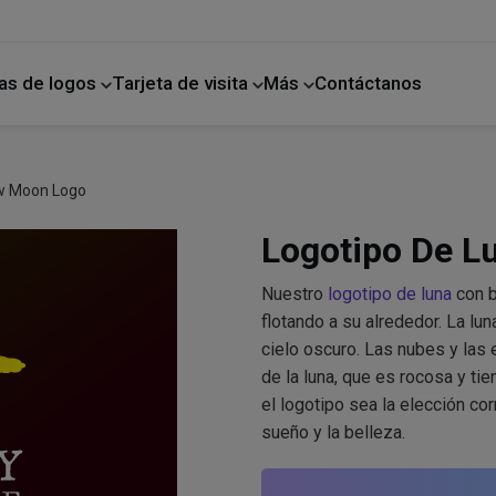
as de logos
Tarjeta de visita
Más
Contáctanos
ano
Mejoras para el hogar
ow Moon Logo
Logotipo De Lu
Nuestro
logotipo de luna
con b
flotando a su alrededor. La lu
cielo oscuro. Las nubes y las 
de la luna, que es rocosa y ti
el logotipo sea la elección co
sueño y la belleza.