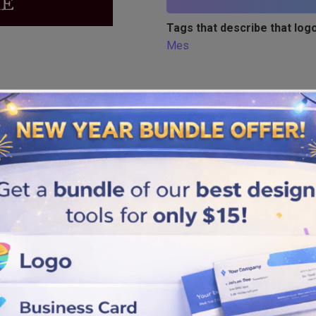
Tags that describe that logo
Mes
Similar logos