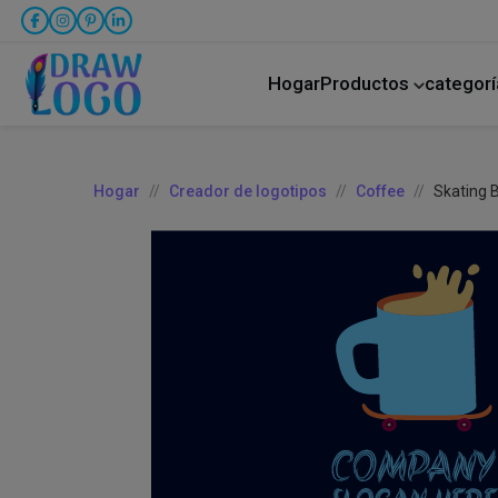
Hogar
Productos
categorí
creador de publicaciones de Facebook
Fútbol americ
cuidado de niños
Hogar
Creador de logotipos
Coffee
Skating 