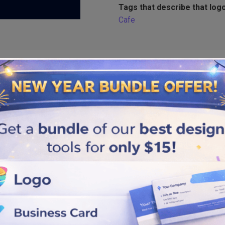
Tags that describe that logo
Cafe
Similar logos