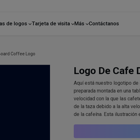
as de logos
Tarjeta de visita
Más
Contáctanos
ano
Mejoras para el hogar
Board Coffee Logo
Logo De Cafe D
Aquí está nuestro logotipo de 
preparada montada en una tabla
velocidad con la que las cafet
de la taza debido a la alta vel
de la cafeína. Esta ilustración