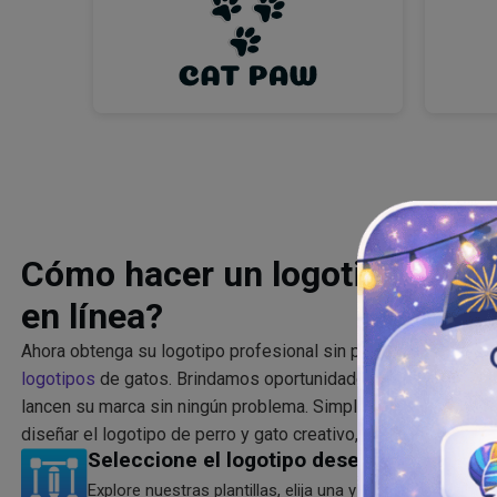
Cómo hacer un logotipo de ga
en línea?
Ahora obtenga su logotipo profesional sin presupuesto utili
logotipos
de gatos. Brindamos oportunidades a pequeñas y 
lancen su marca sin ningún problema. Simplemente siga los 
diseñar el logotipo de perro y gato creativo, impresionante y l
Seleccione el logotipo deseado
Explore nuestras plantillas, elija una y conviértala en el