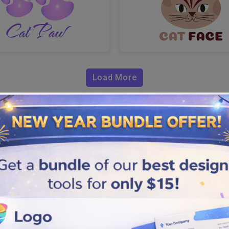
Load More
to profesional
zando nuestro
creador de
grandes empresas para que
tres pasos básicos para
indo.
 logotipo excepcional de un gato