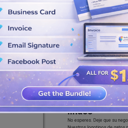
 finales.
la tasa de éxito de tu marca
os correctos.
 descárguelo. Puede guardar el
estro sitio web.
El mejor cread
lindos
No esperes. Deje que su negoc
Nuestros logotipos de gatos n