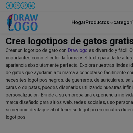
Hogar
Productos
categorí
creador de publicaciones de Facebook
Fútbol americ
cuidado de niños
Crea logotipos de gatos gratis
Crear un logotipo de gato con
Drawlogo
es divertido y fácil.
importantes como el color, la forma y el texto para darle a tu
apariencia absolutamente perfecta. Explora nuestras lindas i
de gatos que ayudarán a tu marca a conectarse fácilmente con
necesites logotipos negros, de guerreros, de auriculares, sal
caras o de patas, puedes diseñarlos utilizando nuestras infin
personalización. Brinde a su empresa una experiencia inolvid
marca diseñado para sitios web, redes sociales, uso persona
su negocio destaque al obtener su logotipo en minutos dise
logotipos.