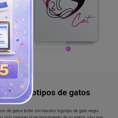
or de logotipos de gatos
io de gatos brille con nuestro logotipo de gato negro.
o solo mejoran el reconocimiento de su marca, sino que