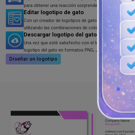
para obtener una reacción sorprendente de sus usuarios
Editar logotipo de gato
Con un creador de logotipos de gatos, puedes aumentar 
utilizando las combinaciones de colores, formas e ícon
Descargar logotipo del gato
Una vez que esté satisfecho con el logotipo de su gato,
logotipo del gato en formatos PNG, JPG y SVG desde nu
Diseñar un logotipo