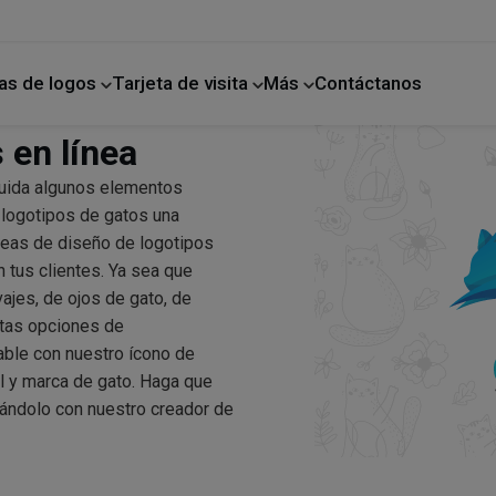
as de logos
Tarjeta de visita
Más
Contáctanos
ano
Mejoras para el hogar
 en línea
 Cuida algunos elementos
s logotipos de gatos una
deas de diseño de logotipos
 tus clientes. Ya sea que
vajes, de ojos de gato, de
itas opciones de
able con nuestro ícono de
l y marca de gato. Haga que
ñándolo con nuestro creador de