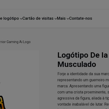
e logótipo
Cartão de visitas
Mais
Contate-nos
Melhoria da casa
rior Gaming Ai Logo
Logótipo De Ia
Musculado
Forje a identidade da sua mar
representando um guerreiro mu
marca. Apresentando uma figu
com uma crista proeminente, s
agressiva da figura, aliada à t
vontade inabalável de lutar. R