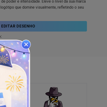
de poder e intensidade. Eleve o nível da sua marca
logótipo que domine visualmente, refletindo o seu
EDITAR DESENHO
:
enimento
,
Gaming