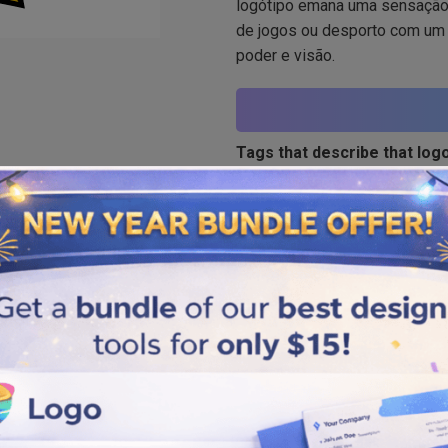
logótipo emana uma sensação 
de jogos ou desporto com um 
poder e visão.
Tags that describe that logo
Jogos de computador
,
Entret
Similar logos