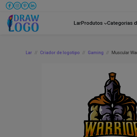
Lar
Produtos
Categorias d
Bicho de estimação
Transporte rodoviário
Lar
Criador de logotipo
Gaming
Muscular War