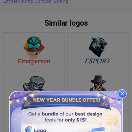
Entretenimento
,
Cartoon
,
Gaming
Similar logos