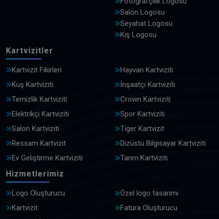
Fotoğrafçılık Logosu
Salon Logosu
Seyahat Logosu
Kış Logosu
Kartvizitler
Kartvizit Fikirleri
Hayvan Kartviziti
Kuş Kartviziti
İnşaatçı Kartviziti
Temizlik Kartviziti
Crown Kartviziti
Elektrikçi Kartviziti
Spor Kartviziti
Salon Kartviziti
Tiger Kartvizit
Ressam Kartvizit
Dizüstü Bilgisayar Kartviziti
Ev Geliştirme Kartviziti
Tarım Kartviziti
Hizmetlerimiz
Logo Oluşturucu
Özel logo tasarımı
Kartvizit
Fatura Oluşturucu