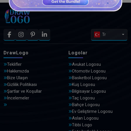
Tr
DrawLogo
Logolar
Teklifler
Avukat Logosu
Hakkımızda
Otomotiv Logosu
Bize Ulaşın
Basketbol Logosu
Gizlilik Politikası
Kuş Logosu
Şartlar ve Koşullar
Bilgisayar Logosu
İncelemeler
Taç Logosu
Bahçe Logosu
Ev Geliştirme Logosu
Aslan Logosu
Tıbbi Logo