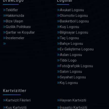
DrawLogo
Logolar
Teklifler
Avukat Logosu
Hakkımızda
Otomotiv Logosu
Bize Ulaşın
Basketbol Logosu
Gizlilik Politikası
Kuş Logosu
Şartlar ve Koşullar
Bilgisayar Logosu
İncelemeler
Taç Logosu
Bahçe Logosu
Ev Geliştirme Logosu
Aslan Logosu
Tıbbi Logo
Fotoğrafçılık Logosu
Salon Logosu
Seyahat Logosu
Kış Logosu
Kartvizitler
Kartvizit Fikirleri
Hayvan Kartviziti
Kuş Kartviziti
İnşaatçı Kartviziti