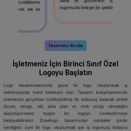
daha iyi görünmesi için wordmark
rine
Ş
logomuzla belirgin bir şekilde gösterin.
 bir
l
iy
Tasarımcı Kirala
İşletmeniz İçin Birinci Sınıf Özel
Logoyu Başlatın
Logo tasarımcılarımızla güzel bir logo oluşturarak iş
sektörünüzde trend belirleyici olun. Tasarım kütüphanemizde
markanıza gerçekten özelleştirilmiş bir dokunuş katacak yeterli
düzen, simge, stil, arka plan ve renk stoğu olmadığını
düşünüyorsanız, bugün bir logoyu özelleştirmeye
başlayabilirsiniz. Drawlogo tasarımcıları saniyeler içinde
sevdiğiniz özel bir logo oluşturmak için iş logonuzu kolayca