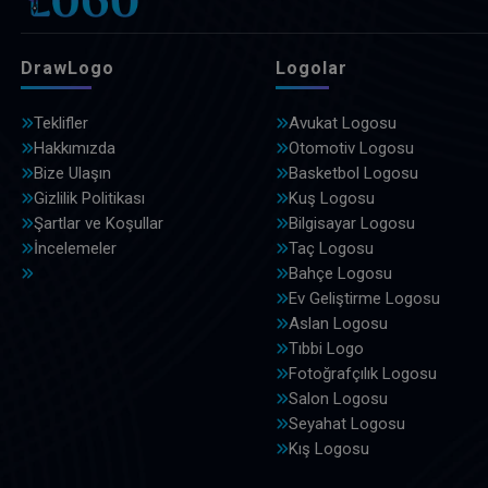
DrawLogo
Logolar
Teklifler
Avukat Logosu
Hakkımızda
Otomotiv Logosu
Bize Ulaşın
Basketbol Logosu
Gizlilik Politikası
Kuş Logosu
Şartlar ve Koşullar
Bilgisayar Logosu
İncelemeler
Taç Logosu
Bahçe Logosu
Ev Geliştirme Logosu
Aslan Logosu
Tıbbi Logo
Fotoğrafçılık Logosu
Salon Logosu
Seyahat Logosu
Kış Logosu