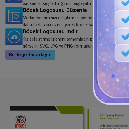
bankamızı keşfedin. Şimdi başlayalım.
Böcek Logosunu Düzenle
Marka tasarımınızı geliştirmek için farklı renk kombinasyonla
daha fazlasını düzenleyerek böcek şablonunuzu özelleştire
Böcek Logosunu İndir
Kişiselleştirme işlemini tamamladınız mı? Böcek logosu 
görselini SVG, JPG ve PNG formatlarında indirin.
Bir logo tasarlayın