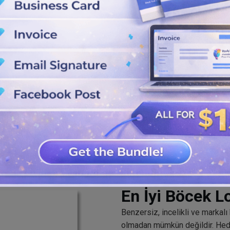
rını, şekilleri, yazı tiplerini ve
bilirsiniz.
oluşturucuyu kullanarak tasarım
En İyi Böcek L
Benzersiz, incelikli ve markalı
olmadan mümkün değildir. Hedef