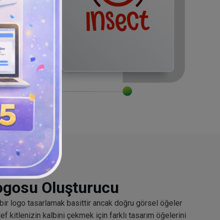
ogosu Oluşturucu
 bir logo tasarlamak basittir ancak doğru görsel öğeler
 kitlenizin kalbini çekmek için farklı tasarım öğelerini