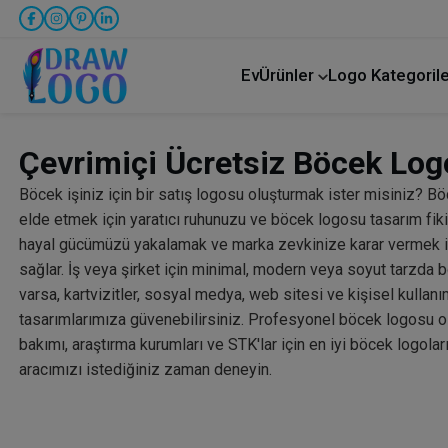
Ev
Ürünler
Logo Kategorile
Kamyon taşımacılığı
Çevrimiçi Ücretsiz Böcek Logo
Böcek işiniz için bir satış logosu oluşturmak ister misiniz? B
elde etmek için yaratıcı ruhunuzu ve böcek logosu tasarım fikirl
hayal gücümüzü yakalamak ve marka zevkinize karar vermek için
sağlar. İş veya şirket için minimal, modern veya soyut tarzda b
varsa, kartvizitler, sosyal medya, web sitesi ve kişisel kullanım
tasarımlarımıza güvenebilirsiniz. Profesyonel böcek logosu o
bakımı, araştırma kurumları ve STK'lar için en iyi böcek logoları
aracımızı istediğiniz zaman deneyin.