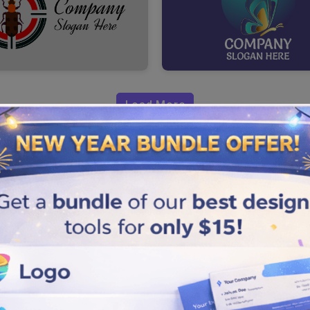
Load More
ur?
 varsa kullanımı basit böcek
lmuş bir marka olun, ister köklü
nırlı bir süre içinde almanıza
 dostu bir logo tasarım
ygun şablonu seçmek üzere logo