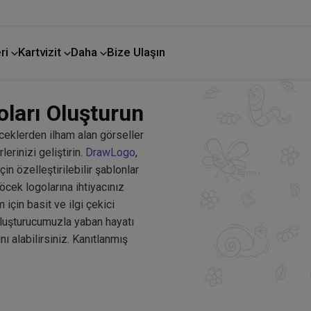
ri
Kartvizit
Daha
Bize Ulaşın
ları Oluşturun
öceklerden ilham alan görseller
erinizi geliştirin.
DrawLogo
,
 özelleştirilebilir şablonlar
öcek logolarına ihtiyacınız
 için basit ve ilgi çekici
luşturucumuzla yaban hayatı
nı alabilirsiniz. Kanıtlanmış