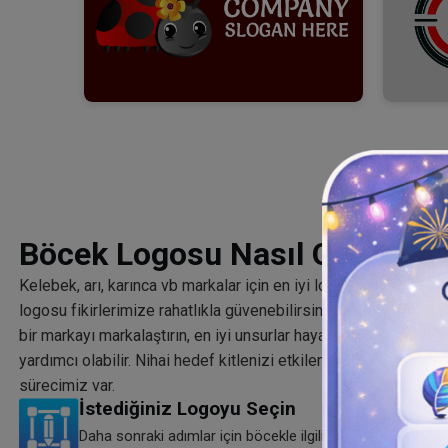
Böcek Logosu Nasıl Oluşturul
Kelebek, arı, karınca vb markalar için en iyi logoya ihtiyacınız
logosu fikirlerimize rahatlıkla güvenebilirsiniz. İster yeni kuru
bir markayı markalaştırın, en iyi unsurlar hayalinizdeki ilhamı sı
yardımcı olabilir. Nihai hedef kitlenizi etkilemek için kullanıcı
sürecimiz var.
İstediğiniz Logoyu Seçin
Daha sonraki adımlar için böcekle ilgili markanıza en u