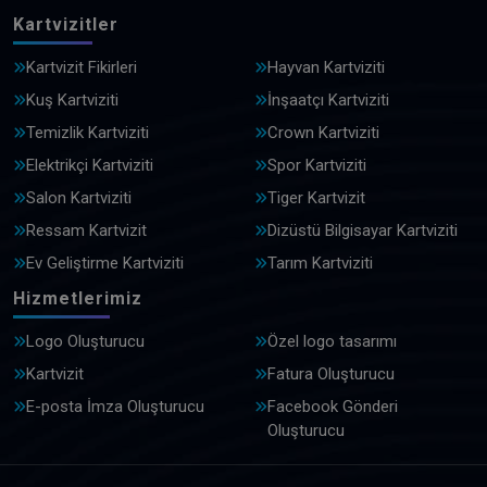
Kartvizitler
Kartvizit Fikirleri
Hayvan Kartviziti
Kuş Kartviziti
İnşaatçı Kartviziti
Temizlik Kartviziti
Crown Kartviziti
Elektrikçi Kartviziti
Spor Kartviziti
Salon Kartviziti
Tiger Kartvizit
Ressam Kartvizit
Dizüstü Bilgisayar Kartviziti
Ev Geliştirme Kartviziti
Tarım Kartviziti
Hizmetlerimiz
Logo Oluşturucu
Özel logo tasarımı
Kartvizit
Fatura Oluşturucu
E-posta İmza Oluşturucu
Facebook Gönderi
Oluşturucu