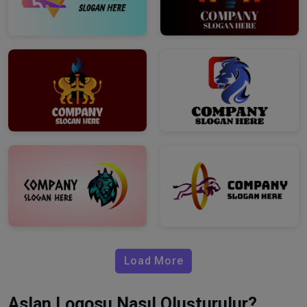
Load More
Aslan Logosu Nasıl Oluşturulur?