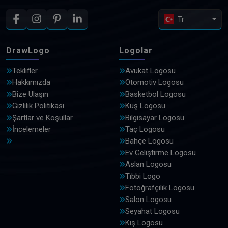
Tr
DrawLogo
Logolar
Teklifler
Avukat Logosu
Hakkımızda
Otomotiv Logosu
Bize Ulaşın
Basketbol Logosu
Gizlilik Politikası
Kuş Logosu
Şartlar ve Koşullar
Bilgisayar Logosu
İncelemeler
Taç Logosu
Bahçe Logosu
Ev Geliştirme Logosu
Aslan Logosu
Tıbbi Logo
Fotoğrafçılık Logosu
Salon Logosu
Seyahat Logosu
Kış Logosu