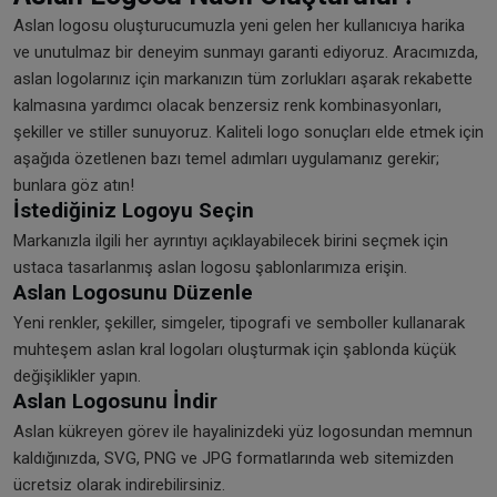
Aslan logosu oluşturucumuzla yeni gelen her kullanıcıya harika
ve unutulmaz bir deneyim sunmayı garanti ediyoruz. Aracımızda,
aslan logolarınız için markanızın tüm zorlukları aşarak rekabette
kalmasına yardımcı olacak benzersiz renk kombinasyonları,
şekiller ve stiller sunuyoruz. Kaliteli logo sonuçları elde etmek için
aşağıda özetlenen bazı temel adımları uygulamanız gerekir;
bunlara göz atın!
İstediğiniz Logoyu Seçin
Markanızla ilgili her ayrıntıyı açıklayabilecek birini seçmek için
ustaca tasarlanmış aslan logosu şablonlarımıza erişin.
Aslan Logosunu Düzenle
Yeni renkler, şekiller, simgeler, tipografi ve semboller kullanarak
muhteşem aslan kral logoları oluşturmak için şablonda küçük
değişiklikler yapın.
Aslan Logosunu İndir
Aslan kükreyen görev ile hayalinizdeki yüz logosundan memnun
kaldığınızda, SVG, PNG ve JPG formatlarında web sitemizden
ücretsiz olarak indirebilirsiniz.