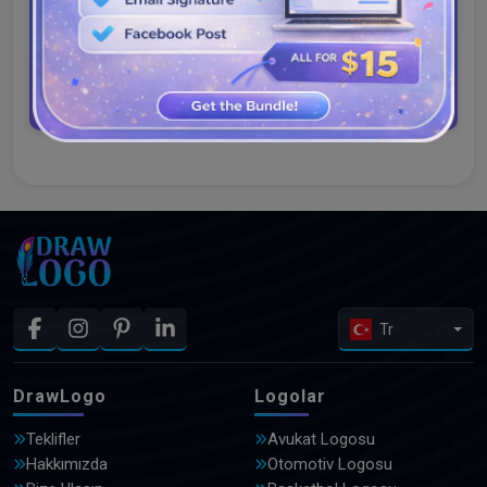
Teknik Destek
Şimdi dene
Tr
DrawLogo
Logolar
Teklifler
Avukat Logosu
Hakkımızda
Otomotiv Logosu