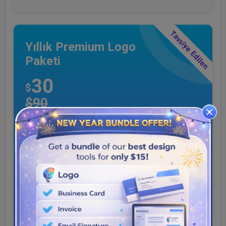
Tavsiye Edilen
Yıllık Premium Logo
Paketi
30
$
$90
Görüntü çözünürlüğü
Resim Formatı (PNG, JPG, PDF, Vektör SVG)
Şeffaf ve Beyaz Arka Plan
Değişiklik Yapın ve Yeniden İndirin
Özel Logo
Kartvizit
Fatura şablonu
E-posta İmzası
Sosyal Medya Grafikleri