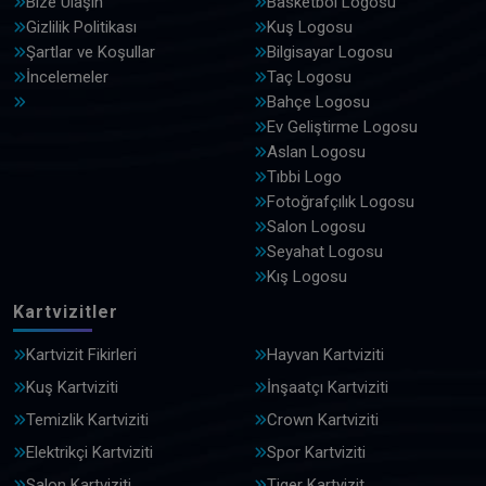
Bize Ulaşın
Basketbol Logosu
Gizlilik Politikası
Kuş Logosu
Şartlar ve Koşullar
Bilgisayar Logosu
İncelemeler
Taç Logosu
Bahçe Logosu
Ev Geliştirme Logosu
Aslan Logosu
Tıbbi Logo
Fotoğrafçılık Logosu
Salon Logosu
Seyahat Logosu
Kış Logosu
Kartvizitler
Kartvizit Fikirleri
Hayvan Kartviziti
Kuş Kartviziti
İnşaatçı Kartviziti
Temizlik Kartviziti
Crown Kartviziti
Elektrikçi Kartviziti
Spor Kartviziti
Salon Kartviziti
Tiger Kartvizit