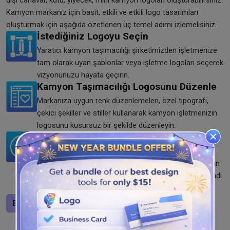
dışı canavar, kutu, yiyecek, mini kamyon logoları oluşturabilirsiniz.
Kamyon markanız için basit, etkili ve etkili logo tasarımları
oluşturmak için aşağıda özetlenen üç temel adımı izlemelisiniz.
İstediğiniz Logoyu Seçin
Yaratıcı kamyon taşımacılığı şirketimizden işletmenize
tam olarak uyan şablonlar veya işletme logoları seçerek
vizyonunuzu hayata geçirin.
Kamyon Taşımacılığı Logosunu Düzenle
Markanıza uygun renk düzenlemeleri, özel tipografi,
çekici şekiller ve stiller kullanarak kamyon işletmenizin
logosunu kusursuz bir şekilde düzenleyin.
Kamyon Taşımacılığı Logosunu İndirin
Kamyonu logolu olarak tamamladıktan sonra
indirebilirsiniz. Ücretsiz ve hızlı logo oluşturucumuzdan
logoyu PNG, SVG ve JPG formatlarında kaydedin. Şimdi
dene!
Bir logo tasarlayın