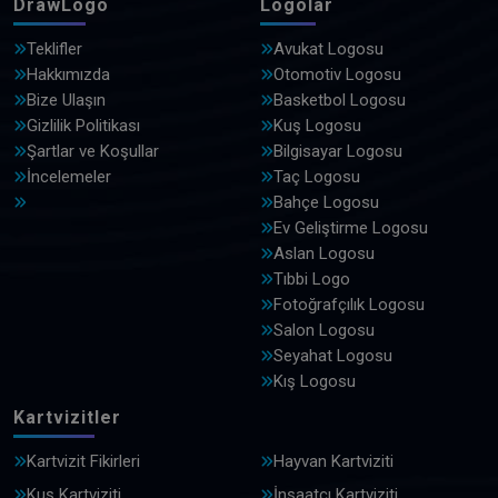
DrawLogo
Logolar
Teklifler
Avukat Logosu
Hakkımızda
Otomotiv Logosu
Bize Ulaşın
Basketbol Logosu
Gizlilik Politikası
Kuş Logosu
Şartlar ve Koşullar
Bilgisayar Logosu
İncelemeler
Taç Logosu
Bahçe Logosu
Ev Geliştirme Logosu
Aslan Logosu
Tıbbi Logo
Fotoğrafçılık Logosu
Salon Logosu
Seyahat Logosu
Kış Logosu
Kartvizitler
Kartvizit Fikirleri
Hayvan Kartviziti
Kuş Kartviziti
İnşaatçı Kartviziti