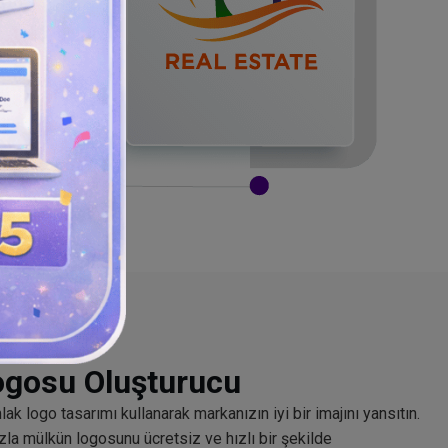
ogosu Oluşturucu
lak logo tasarımı kullanarak markanızın iyi bir imajını yansıtın.
azla mülkün logosunu ücretsiz ve hızlı bir şekilde