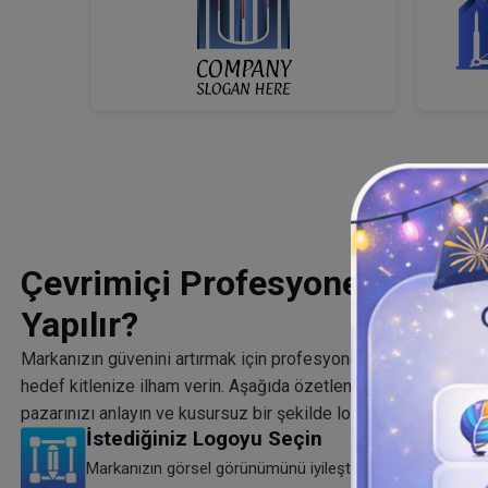
Çevrimiçi Profesyonel Emlak 
Yapılır?
Markanızın güvenini artırmak için profesyonelce oluşturulmu
hedef kitlenize ilham verin. Aşağıda özetlenen hızlı adımları 
pazarınızı anlayın ve kusursuz bir şekilde logolar oluşturun.
İstediğiniz Logoyu Seçin
Markanızın görsel görünümünü iyileştirerek markanızın b