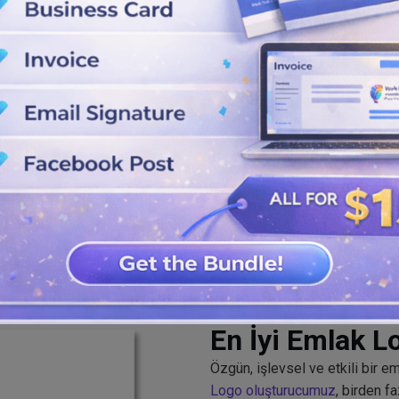
golarını keşfedin.
binasyonlarımızı, şekillerimizi,
 şablonu değiştirin.
 Logonuzu başkalarıyla
ve JPG formatlarını kullanın.
En İyi Emlak L
Özgün, işlevsel ve etkili bir em
Logo oluşturucumuz
, birden f