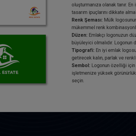
oluşturmanıza olanak tanır. En 
tasarım ipuçlarını dikkate almal
Renk Şeması:
Mülk logosunun s
mükemmel renk kombinasyonların
Düzen:
Emlakçı logonuzun düze
büyüleyici olmalıdır. Logonun d
Tipografi:
En iyi emlak logosu
getirecek kalın, parlak ve renk
Sembol:
Logonun özelliği için
işletmenize yüksek görünürlük
seçin.