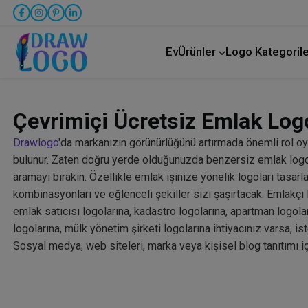
Ev
Ürünler
Logo Kategorile
Kamyon taşımacılığı
Çevrimiçi Ücretsiz Emlak Logo
Drawlogo
'da markanızın görünürlüğünü artırmada önemli rol oy
bulunur. Zaten doğru yerde olduğunuzda benzersiz emlak logosu
aramayı bırakın. Özellikle emlak işinize yönelik logoları tasar
kombinasyonları ve eğlenceli şekiller sizi şaşırtacak. Emlakçı 
emlak satıcısı logolarına, kadastro logolarına, apartman logol
logolarına, mülk yönetim şirketi logolarına ihtiyacınız varsa, i
Sosyal medya, web siteleri, marka veya kişisel blog tanıtımı iç