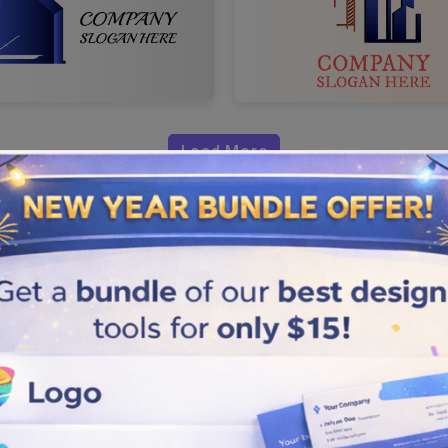
Load More
Logosu Nasıl
ş emlak logomuzu kullanarak
izleyerek emlak bulma
üyük kalabalıkta öne çıkmasına