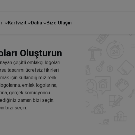
ri
Kartvizit
Daha
Bize Ulaşın
ları Oluşturun
nayan çeşitli emlakçı logoları
 tasarımı ücretsiz fikirleri
lamak için kullandığımız renk
logolarına, emlak logolarına,
arına, gerçek komisyoncu
stediğiniz zaman bizi seçin.
in bizi seçin.