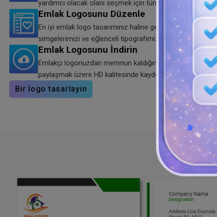
yardımcı olacak olanı seçmek için tüm emlak şablonları lo
Emlak Logosunu Düzenle
En iyi emlak logo tasarımınız haline getirmek için renk kom
simgelerimizi ve eğlenceli tipografimizi kullanarak seçilen
Emlak Logosunu İndirin
Emlakçı logonuzdan memnun kaldığınızda anında indirin.
paylaşmak üzere HD kalitesinde kaydetmek için SVG, PNG 
Bir logo tasarlayın