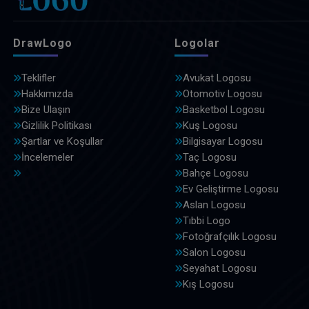
DrawLogo
Logolar
Teklifler
Avukat Logosu
Hakkımızda
Otomotiv Logosu
Bize Ulaşın
Basketbol Logosu
Gizlilik Politikası
Kuş Logosu
Şartlar ve Koşullar
Bilgisayar Logosu
İncelemeler
Taç Logosu
Bahçe Logosu
Ev Geliştirme Logosu
Aslan Logosu
Tıbbi Logo
Fotoğrafçılık Logosu
Salon Logosu
Seyahat Logosu
Kış Logosu