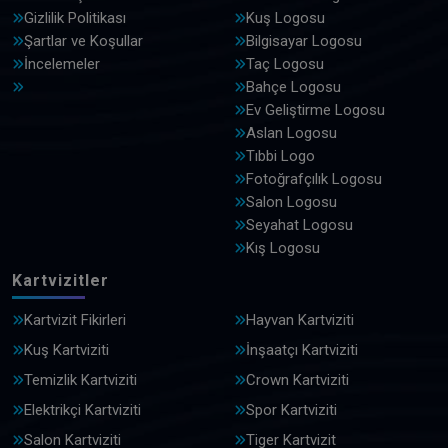
Gizlilik Politikası
Kuş Logosu
Şartlar ve Koşullar
Bilgisayar Logosu
İncelemeler
Taç Logosu
Bahçe Logosu
Ev Geliştirme Logosu
Aslan Logosu
Tıbbi Logo
Fotoğrafçılık Logosu
Salon Logosu
Seyahat Logosu
Kış Logosu
Kartvizitler
Kartvizit Fikirleri
Hayvan Kartviziti
Kuş Kartviziti
İnşaatçı Kartviziti
Temizlik Kartviziti
Crown Kartviziti
Elektrikçi Kartviziti
Spor Kartviziti
Salon Kartviziti
Tiger Kartvizit