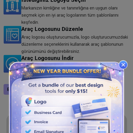
Markanızın kimliğine ve tanınırlığına en uygun olanı
seçmek için en iyi araç logolarının tüm şablonlarını
keşfedin.
Araç Logosunu Düzenle
Araç logosu oluşturucumuzla, logo oluşturucumuzdaki
düzenleme seçeneklerini kullanarak araç şablonunun
görünümünü değiştirebilirsiniz.
Araç Logosunu İndir
Araç logonuz hazır olduğunda ücretsiz indirme
seçeneğine basın. Logoyu PNG, SVG ve JPG
formatlarında logo oluşturucumuza kaydedebilirsiniz.
Bir logo tasarlayın