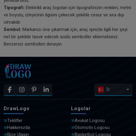
yenebilirsiniz.
Tipografi:
Elektrikli araç logoları için tipografinizin renkleri, metni
ve boyutu, izleyicinin ilgisini çekecek şekilde cesur ve sıra dışı
olmalıdır.
Sembol:
Markanızı öne çıkarmak için, araç işinizle ilgili her şeyi
net bir şekilde tasvir edecek süslü semboller eklemelisiniz.
Benzersiz sembolleri deneyin.
Tr
DrawLogo
Logolar
Teklifler
Avukat Logosu
Hakkımızda
Otomotiv Logosu
Bize Ulaşın
Basketbol Logosu