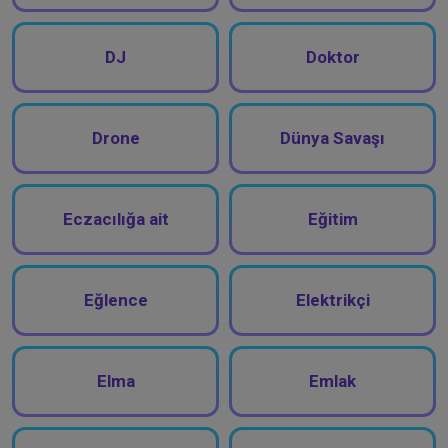
DJ
Doktor
Drone
Dünya Savaşı
Eczacılığa ait
Eğitim
Eğlence
Elektrikçi
Elma
Emlak