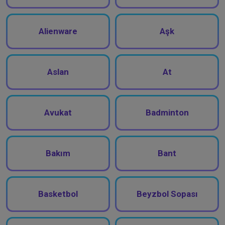
Alienware
Aşk
Aslan
At
Avukat
Badminton
Bakım
Bant
Basketbol
Beyzbol Sopası