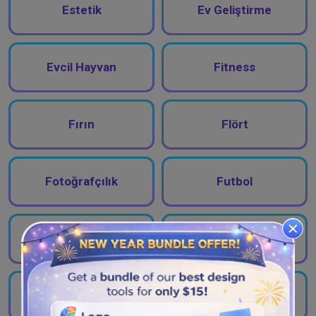
Estetik
Ev Geliştirme
Evcil Hayvan
Fitness
Fırın
Flört
Fotoğrafçılık
Futbol
Gözlük
Güzellik
Güzellik Salonu
Hayvan