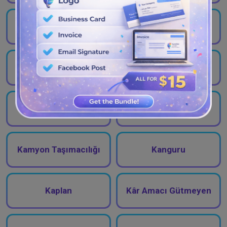
Hokey
İletişim
İnşaatçı
Kafe
Kahve
Kalp
Kamyon Taşımacılığı
Kanguru
Kaplan
Kâr Amacı Gütmeyen