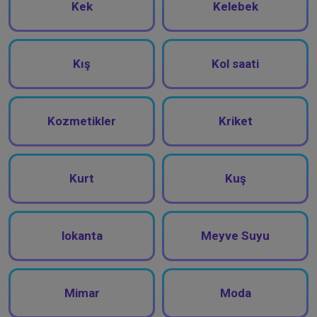
Kek
Kelebek
Kış
Kol saati
Kozmetikler
Kriket
Kurt
Kuş
lokanta
Meyve Suyu
Mimar
Moda