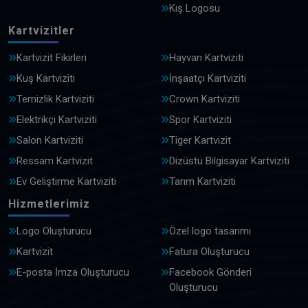
Kış Logosu
Kartvizitler
Kartvizit Fikirleri
Hayvan Kartviziti
Kuş Kartviziti
İnşaatçı Kartviziti
Temizlik Kartviziti
Crown Kartviziti
Elektrikçi Kartviziti
Spor Kartviziti
Salon Kartviziti
Tiger Kartvizit
Ressam Kartvizit
Dizüstü Bilgisayar Kartviziti
Ev Geliştirme Kartviziti
Tarım Kartviziti
Hizmetlerimiz
Logo Oluşturucu
Özel logo tasarımı
Kartvizit
Fatura Oluşturucu
E-posta İmza Oluşturucu
Facebook Gönderi
Oluşturucu