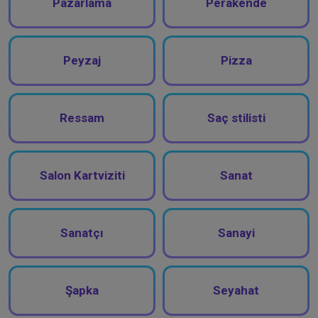
Pazarlama
Perakende
Peyzaj
Pizza
Ressam
Saç stilisti
Salon Kartviziti
Sanat
Sanatçı
Sanayi
Şapka
Seyahat