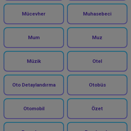
Mücevher
Muhasebeci
Mum
Muz
Müzik
Otel
Oto Detaylandırma
Otobüs
Otomobil
Özet