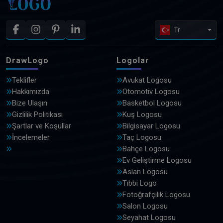
Tr
DrawLogo
Logolar
Teklifler
Avukat Logosu
Hakkımızda
Otomotiv Logosu
Bize Ulaşın
Basketbol Logosu
Gizlilik Politikası
Kuş Logosu
Şartlar ve Koşullar
Bilgisayar Logosu
İncelemeler
Taç Logosu
Bahçe Logosu
Ev Geliştirme Logosu
Aslan Logosu
Tıbbi Logo
Fotoğrafçılık Logosu
Salon Logosu
Seyahat Logosu