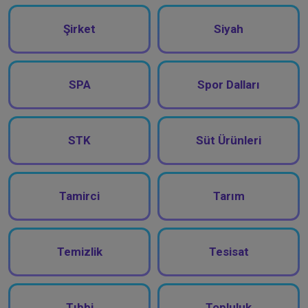
Şirket
Siyah
SPA
Spor Dalları
STK
Süt Ürünleri
Tamirci
Tarım
Temizlik
Tesisat
Tıbbi
Topluluk