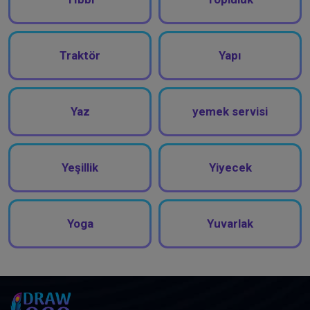
Traktör
Yapı
Yaz
yemek servisi
Yeşillik
Yiyecek
Yoga
Yuvarlak