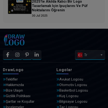
2025'te Akılda Kalıcı Bir Logo
Tasarlamak Için Ipuçlarını Ve Püf
Noktalarını Öğrenin
30 Jul 2025
Tr
DrawLogo
Logolar
Teklifler
Avukat Logosu
Hakkımızda
Otomotiv Logosu
Bize Ulaşın
Basketbol Logosu
Gizlilik Politikası
Kuş Logosu
Şartlar ve Koşullar
Bilgisayar Logosu
İncelemeler
Taç Logosu