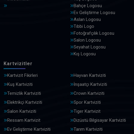
Bahçe Logosu
Ev Geliştirme Logosu
Aslan Logosu
Tıbbi Logo
Fotoğrafçılık Logosu
Salon Logosu
Seyahat Logosu
Kış Logosu
Kartvizitler
Kartvizit Fikirleri
Hayvan Kartviziti
Kuş Kartviziti
İnşaatçı Kartviziti
Temizlik Kartviziti
Crown Kartviziti
Elektrikçi Kartviziti
Spor Kartviziti
Salon Kartviziti
Tiger Kartvizit
Ressam Kartvizit
Dizüstü Bilgisayar Kartviziti
Ev Geliştirme Kartviziti
Tarım Kartviziti