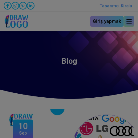
Tasarımcı Kirala
Giriş yapmak
Blog
10
Sep