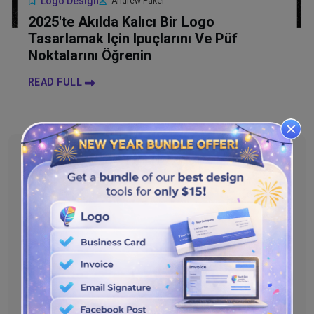
Logo Design
Andrew Paker
2025'te Akılda Kalıcı Bir Logo
Tasarlamak Için Ipuçlarını Ve Püf
Noktalarını Öğrenin
READ FULL
Categories
Logo Design
Web Design Trends
Digital Marketing
Content Creation