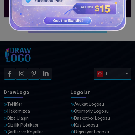
DAHA FAZLA TASARIM GÖRÜN
Tr
DrawLogo
Logolar
Teklifler
Avukat Logosu
Hakkımızda
Otomotiv Logosu
Bize Ulaşın
Basketbol Logosu
Gizlilik Politikası
Kuş Logosu
Şartlar ve Koşullar
Bilgisayar Logosu