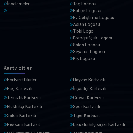
İncelemeler
Taç Logosu
Bahçe Logosu
Ev Geliştirme Logosu
Aslan Logosu
Tıbbi Logo
Fotoğrafçılık Logosu
Salon Logosu
Seyahat Logosu
Kış Logosu
Kartvizitler
Kartvizit Fikirleri
Hayvan Kartviziti
Kuş Kartviziti
İnşaatçı Kartviziti
Temizlik Kartviziti
Crown Kartviziti
Elektrikçi Kartviziti
Spor Kartviziti
Salon Kartviziti
Tiger Kartvizit
Ressam Kartvizit
Dizüstü Bilgisayar Kartviziti