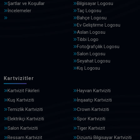
Şartlar ve Koşullar
Bilgisayar Logosu
İncelemeler
Taç Logosu
Bahçe Logosu
Ev Geliştirme Logosu
Aslan Logosu
Tıbbi Logo
Fotoğrafçılık Logosu
Salon Logosu
Seyahat Logosu
Kış Logosu
Kartvizitler
Kartvizit Fikirleri
Hayvan Kartviziti
Kuş Kartviziti
İnşaatçı Kartviziti
Temizlik Kartviziti
Crown Kartviziti
Elektrikçi Kartviziti
Spor Kartviziti
Salon Kartviziti
Tiger Kartvizit
Ressam Kartvizit
Dizüstü Bilgisayar Kartviziti