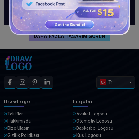
DAHA FAZLA TASARIM GÖRÜN
Tr
DrawLogo
Logolar
Teklifler
Avukat Logosu
Hakkımızda
Otomotiv Logosu
Bize Ulaşın
Basketbol Logosu
Gizlilik Politikası
Kuş Logosu