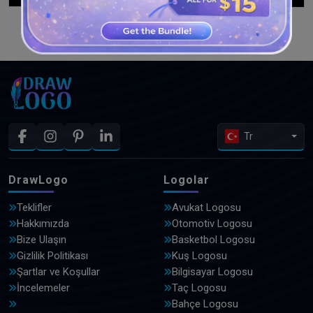
DAHA FAZLA TASARIM GÖRÜN
Tr
DrawLogo
Logolar
Teklifler
Avukat Logosu
Hakkımızda
Otomotiv Logosu
Bize Ulaşın
Basketbol Logosu
Gizlilik Politikası
Kuş Logosu
Şartlar ve Koşullar
Bilgisayar Logosu
İncelemeler
Taç Logosu
Bahçe Logosu