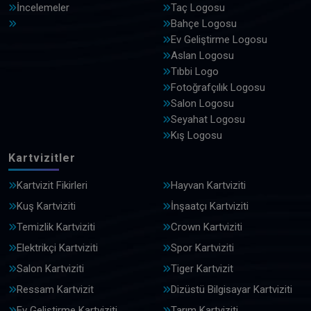
İncelemeler
Taç Logosu
Bahçe Logosu
Ev Geliştirme Logosu
Aslan Logosu
Tıbbi Logo
Fotoğrafçılık Logosu
Salon Logosu
Seyahat Logosu
Kış Logosu
Kartvizitler
Kartvizit Fikirleri
Hayvan Kartviziti
Kuş Kartviziti
İnşaatçı Kartviziti
Temizlik Kartviziti
Crown Kartviziti
Elektrikçi Kartviziti
Spor Kartviziti
Salon Kartviziti
Tiger Kartvizit
Ressam Kartvizit
Dizüstü Bilgisayar Kartviziti
Ev Geliştirme Kartviziti
Tarım Kartviziti