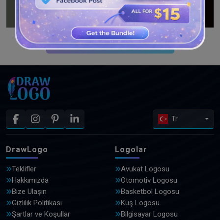
DAHA FAZLA TASARIM GÖRÜN
Tr
DrawLogo
Logolar
Teklifler
Avukat Logosu
Hakkımızda
Otomotiv Logosu
Bize Ulaşın
Basketbol Logosu
Gizlilik Politikası
Kuş Logosu
Şartlar ve Koşullar
Bilgisayar Logosu