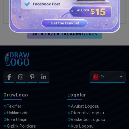
DAHA FAZLA TASARIM GÖRÜN
Tr
DrawLogo
Logolar
Teklifler
Avukat Logosu
Hakkımızda
Otomotiv Logosu
Bize Ulaşın
Basketbol Logosu
Gizlilik Politikası
Kuş Logosu