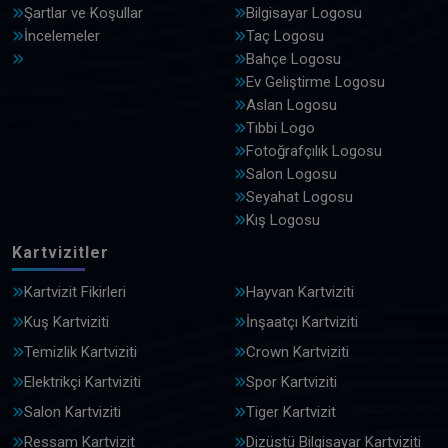
Şartlar ve Koşullar
Bilgisayar Logosu
İncelemeler
Taç Logosu
Bahçe Logosu
Ev Geliştirme Logosu
Aslan Logosu
Tıbbi Logo
Fotoğrafçılık Logosu
Salon Logosu
Seyahat Logosu
Kış Logosu
Kartvizitler
Kartvizit Fikirleri
Hayvan Kartviziti
Kuş Kartviziti
İnşaatçı Kartviziti
Temizlik Kartviziti
Crown Kartviziti
Elektrikçi Kartviziti
Spor Kartviziti
Salon Kartviziti
Tiger Kartvizit
Ressam Kartvizit
Dizüstü Bilgisayar Kartviziti