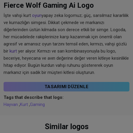
Fierce Wolf Gaming Ai Logo
İşte vahşi kurt
oyun
yapay zeka logomuz; güç, sarsılmaz kararlılık
ve kurnazlığın simgesi. Dikkat çekmede ve markanızı
diğerlerinden üstün kılmada son derece etkili bir simge. Logoda,
her mücadelede rakiplerinize karşı kazanmak için önemli olan
agresif ve amansız oyun tarzını temsil eden, kırmızı, vahşi gözlü
bir
kurt
yer alıyor. Kırmızı ve sarı kombinasyonuyla bu logo,
beceriye, heyecana ve avın değerine değer veren kitleye kesinlikle
hitap ediyor. Bugün kurdun vahşi ruhunu göstererek oyun
markanız için sadık bir müşteri kitlesi oluşturun.
TASARIMI DÜZENLE
Tags that describe that logo:
Hayvan
,
Kurt
,
Gaming
Similar logos