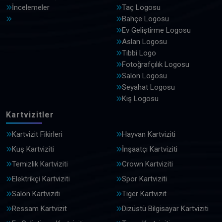
İncelemeler
Taç Logosu
Bahçe Logosu
Ev Geliştirme Logosu
Aslan Logosu
Tıbbi Logo
Fotoğrafçılık Logosu
Salon Logosu
Seyahat Logosu
Kış Logosu
Kartvizitler
Kartvizit Fikirleri
Hayvan Kartviziti
Kuş Kartviziti
İnşaatçı Kartviziti
Temizlik Kartviziti
Crown Kartviziti
Elektrikçi Kartviziti
Spor Kartviziti
Salon Kartviziti
Tiger Kartvizit
Ressam Kartvizit
Dizüstü Bilgisayar Kartviziti