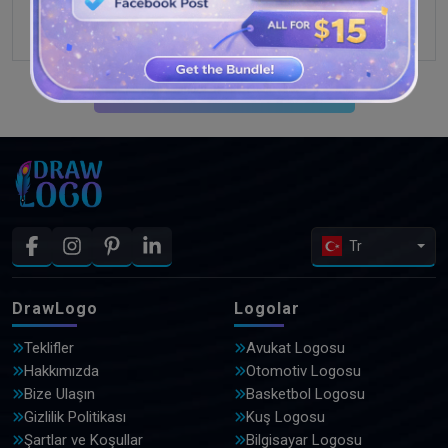
DAHA FAZLA TASARIM GÖRÜN
Tr
DrawLogo
Logolar
Teklifler
Avukat Logosu
Hakkımızda
Otomotiv Logosu
Bize Ulaşın
Basketbol Logosu
Gizlilik Politikası
Kuş Logosu
Şartlar ve Koşullar
Bilgisayar Logosu