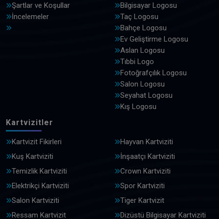
Şartlar ve Koşullar
Bilgisayar Logosu
İncelemeler
Taç Logosu
Bahçe Logosu
Ev Geliştirme Logosu
Aslan Logosu
Tıbbi Logo
Fotoğrafçılık Logosu
Salon Logosu
Seyahat Logosu
Kış Logosu
Kartvizitler
Kartvizit Fikirleri
Hayvan Kartviziti
Kuş Kartviziti
İnşaatçı Kartviziti
Temizlik Kartviziti
Crown Kartviziti
Elektrikçi Kartviziti
Spor Kartviziti
Salon Kartviziti
Tiger Kartvizit
Ressam Kartvizit
Dizüstü Bilgisayar Kartviziti