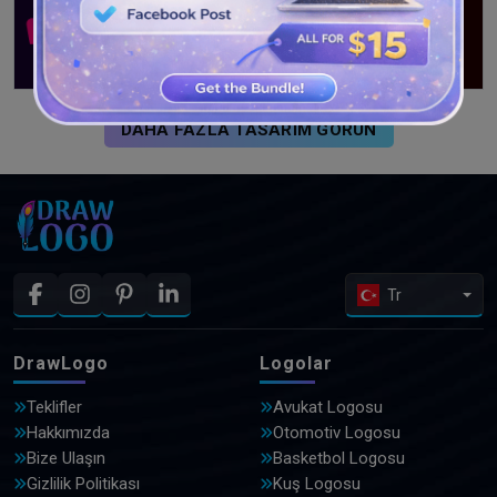
DAHA FAZLA TASARIM GÖRÜN
Tr
DrawLogo
Logolar
Teklifler
Avukat Logosu
Hakkımızda
Otomotiv Logosu
Bize Ulaşın
Basketbol Logosu
Gizlilik Politikası
Kuş Logosu