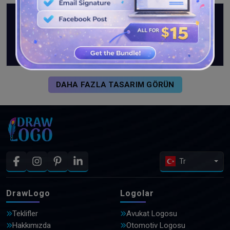
DAHA FAZLA TASARIM GÖRÜN
Tr
DrawLogo
Logolar
Teklifler
Avukat Logosu
Hakkımızda
Otomotiv Logosu