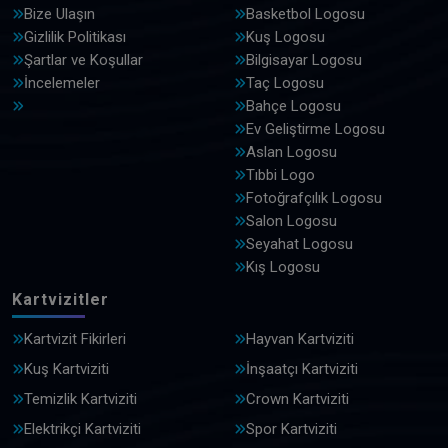
Bize Ulaşın
Basketbol Logosu
Gizlilik Politikası
Kuş Logosu
Şartlar ve Koşullar
Bilgisayar Logosu
İncelemeler
Taç Logosu
Bahçe Logosu
Ev Geliştirme Logosu
Aslan Logosu
Tıbbi Logo
Fotoğrafçılık Logosu
Salon Logosu
Seyahat Logosu
Kış Logosu
Kartvizitler
Kartvizit Fikirleri
Hayvan Kartviziti
Kuş Kartviziti
İnşaatçı Kartviziti
Temizlik Kartviziti
Crown Kartviziti
Elektrikçi Kartviziti
Spor Kartviziti