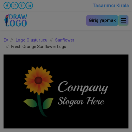
Tasarımcı Kirala
Giriş yapmak
Ev
Logo Oluşturucu
Sunflower
Fresh Orange Sunflower Logo