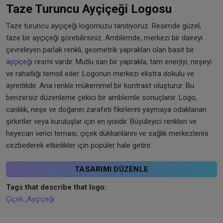
Taze Turuncu Ayçiçeği Logosu
Taze turuncu ayçiçeği logomuzu tanıtıyoruz. Resimde güzel,
taze bir ayçiçeği görebilirsiniz. Amblemde, merkezi bir daireyi
çevreleyen parlak renkli, geometrik yaprakları olan basit bir
ayçiçeği
resmi vardır. Mutlu sarı bir yaprakla, tam enerjiyi, neşeyi
ve rahatlığı temsil eder. Logonun merkezi ekstra dokulu ve
ayrıntılıdır. Ana renkle mükemmel bir kontrast oluşturur. Bu
benzersiz düzenleme çekici bir amblemle sonuçlanır. Logo,
canlılık, neşe ve doğanın zarafeti fikirlerini yaymaya odaklanan
şirketler veya kuruluşlar için en iyisidir. Büyüleyici renkleri ve
heyecan verici teması, çiçek dükkanlarını ve sağlık merkezlerini
cezbederek etkinlikler için popüler hale getirir.
TASARIMI DÜZENLE
Tags that describe that logo:
Çiçek
,
Ayçiçeği