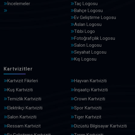
İncelemeler
Taç Logosu
Bahçe Logosu
Ev Geliştirme Logosu
Aslan Logosu
Tıbbi Logo
Fotoğrafçılık Logosu
Salon Logosu
Seyahat Logosu
Kış Logosu
Kartvizitler
Kartvizit Fikirleri
Hayvan Kartviziti
Kuş Kartviziti
İnşaatçı Kartviziti
Temizlik Kartviziti
Crown Kartviziti
Elektrikçi Kartviziti
Spor Kartviziti
Salon Kartviziti
Tiger Kartvizit
Ressam Kartvizit
Dizüstü Bilgisayar Kartviziti
Ev Geliştirme Kartviziti
Tarım Kartviziti