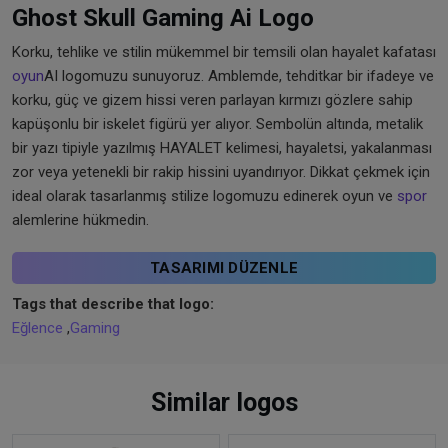
Ghost Skull Gaming Ai Logo
Korku, tehlike ve stilin mükemmel bir temsili olan hayalet kafatası
oyun
AI logomuzu sunuyoruz. Amblemde, tehditkar bir ifadeye ve
korku, güç ve gizem hissi veren parlayan kırmızı gözlere sahip
kapüşonlu bir iskelet figürü yer alıyor. Sembolün altında, metalik
bir yazı tipiyle yazılmış HAYALET kelimesi, hayaletsi, yakalanması
zor veya yetenekli bir rakip hissini uyandırıyor. Dikkat çekmek için
ideal olarak tasarlanmış stilize logomuzu edinerek oyun ve
spor
alemlerine hükmedin.
TASARIMI DÜZENLE
Tags that describe that logo:
Eğlence
,
Gaming
Similar logos