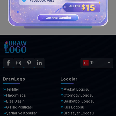
DAHA FAZLA TASARIM GÖRÜN
Tr
DrawLogo
Logolar
Teklifler
Avukat Logosu
Hakkımızda
Otomotiv Logosu
Bize Ulaşın
Basketbol Logosu
Gizlilik Politikası
Kuş Logosu
Şartlar ve Koşullar
Bilgisayar Logosu