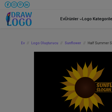
Ev
Ürünler
Logo Kategorile
Kamyon taşımacılığı
Ev
Logo Oluşturucu
Sunflower
Half Summer S