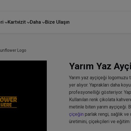
ri
Kartvizit
Daha
Bize Ulaşın
unflower Logo
Yarım Yaz Ayç
Yarım yaz ayçiçeği logomuzu t
yer alıyor. Yaprakları daha koy
profesyonelliği gösteriyor. Yap
Kullanılan renk çikolata kahvere
metinle biten yarım ayçiçeği. B
çiçeğin
parlak rengi, sağlık ve 
üretimini, çiçekçileri ve eğiti