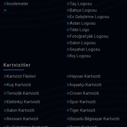
İncelemeler
Taç Logosu
Bahçe Logosu
Ev Geliştirme Logosu
Aslan Logosu
Tıbbi Logo
Fotoğrafçılık Logosu
Salon Logosu
Seyahat Logosu
Kış Logosu
Kartvizitler
Kartvizit Fikirleri
Hayvan Kartviziti
Kuş Kartviziti
İnşaatçı Kartviziti
Temizlik Kartviziti
Crown Kartviziti
Elektrikçi Kartviziti
Spor Kartviziti
Salon Kartviziti
Tiger Kartvizit
Ressam Kartvizit
Dizüstü Bilgisayar Kartviziti