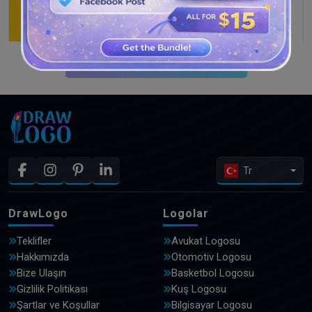
DAHA FAZLA TASARIM GÖRÜN
Tr
DrawLogo
Logolar
Teklifler
Avukat Logosu
Hakkımızda
Otomotiv Logosu
Bize Ulaşın
Basketbol Logosu
Gizlilik Politikası
Kuş Logosu
Şartlar ve Koşullar
Bilgisayar Logosu