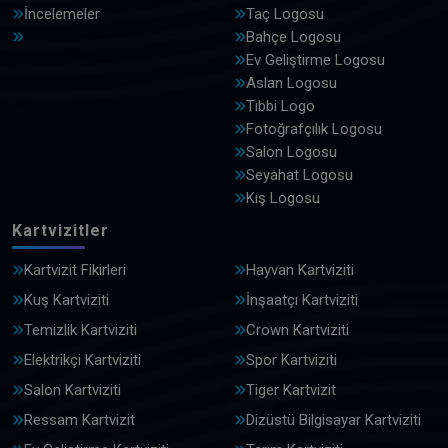
İncelemeler
Taç Logosu
Bahçe Logosu
Ev Geliştirme Logosu
Aslan Logosu
Tıbbi Logo
Fotoğrafçılık Logosu
Salon Logosu
Seyahat Logosu
Kış Logosu
Kartvizitler
Kartvizit Fikirleri
Hayvan Kartviziti
Kuş Kartviziti
İnşaatçı Kartviziti
Temizlik Kartviziti
Crown Kartviziti
Elektrikçi Kartviziti
Spor Kartviziti
Salon Kartviziti
Tiger Kartvizit
Ressam Kartvizit
Dizüstü Bilgisayar Kartviziti