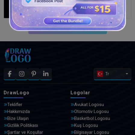
DAHA FAZLA TASARIM GÖRÜN
Tr
DrawLogo
Logolar
Teklifler
Avukat Logosu
Hakkımızda
Otomotiv Logosu
Bize Ulaşın
Basketbol Logosu
Gizlilik Politikası
Kuş Logosu
Şartlar ve Koşullar
Bilgisayar Logosu