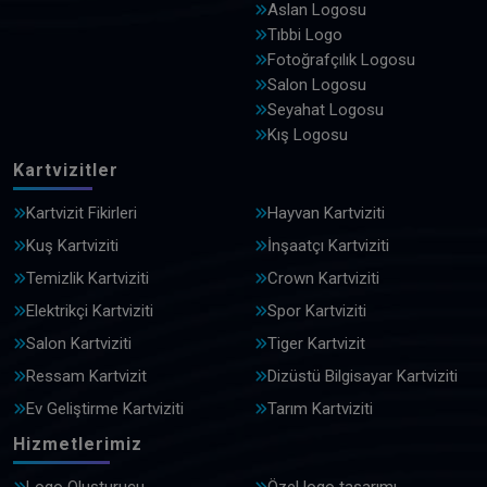
Aslan Logosu
Tıbbi Logo
Fotoğrafçılık Logosu
Salon Logosu
Seyahat Logosu
Kış Logosu
Kartvizitler
Kartvizit Fikirleri
Hayvan Kartviziti
Kuş Kartviziti
İnşaatçı Kartviziti
Temizlik Kartviziti
Crown Kartviziti
Elektrikçi Kartviziti
Spor Kartviziti
Salon Kartviziti
Tiger Kartvizit
Ressam Kartvizit
Dizüstü Bilgisayar Kartviziti
Ev Geliştirme Kartviziti
Tarım Kartviziti
Hizmetlerimiz
Logo Oluşturucu
Özel logo tasarımı