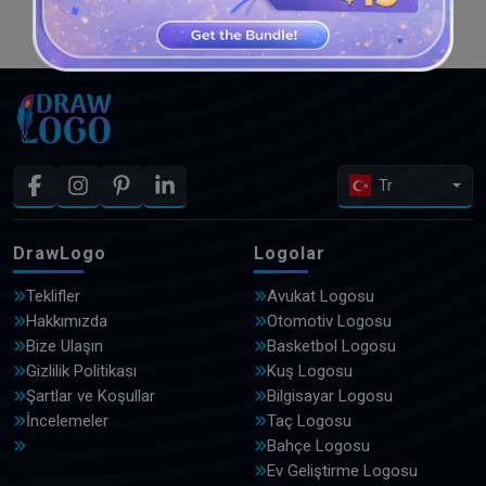
DAHA FAZLA TASARIM GÖRÜN
Tr
DrawLogo
Logolar
Teklifler
Avukat Logosu
Hakkımızda
Otomotiv Logosu
Bize Ulaşın
Basketbol Logosu
Gizlilik Politikası
Kuş Logosu
Şartlar ve Koşullar
Bilgisayar Logosu
İncelemeler
Taç Logosu
Bahçe Logosu
Ev Geliştirme Logosu