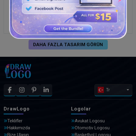
DAHA FAZLA TASARIM GÖRÜN
Tr
DrawLogo
Logolar
Teklifler
Avukat Logosu
Hakkımızda
Otomotiv Logosu
Bize Ulaşın
Basketbol Logosu