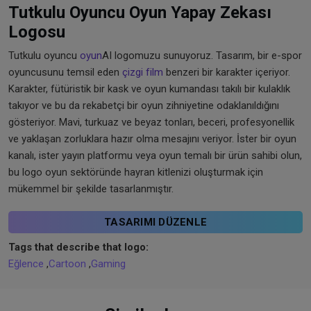
Tutkulu Oyuncu Oyun Yapay Zekası
Logosu
Tutkulu oyuncu
oyun
AI logomuzu sunuyoruz. Tasarım, bir e-spor
oyuncusunu temsil eden
çizgi film
benzeri bir karakter içeriyor.
Karakter, fütüristik bir kask ve oyun kumandası takılı bir kulaklık
takıyor ve bu da rekabetçi bir oyun zihniyetine odaklanıldığını
gösteriyor. Mavi, turkuaz ve beyaz tonları, beceri, profesyonellik
ve yaklaşan zorluklara hazır olma mesajını veriyor. İster bir oyun
kanalı, ister yayın platformu veya oyun temalı bir ürün sahibi olun,
bu logo oyun sektöründe hayran kitlenizi oluşturmak için
mükemmel bir şekilde tasarlanmıştır.
TASARIMI DÜZENLE
Tags that describe that logo:
Eğlence
,
Cartoon
,
Gaming