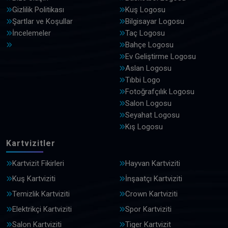
Gizlilik Politikası
Kuş Logosu
Şartlar ve Koşullar
Bilgisayar Logosu
İncelemeler
Taç Logosu
Bahçe Logosu
Ev Geliştirme Logosu
Aslan Logosu
Tıbbi Logo
Fotoğrafçılık Logosu
Salon Logosu
Seyahat Logosu
Kış Logosu
Kartvizitler
Kartvizit Fikirleri
Hayvan Kartviziti
Kuş Kartviziti
İnşaatçı Kartviziti
Temizlik Kartviziti
Crown Kartviziti
Elektrikçi Kartviziti
Spor Kartviziti
Salon Kartviziti
Tiger Kartvizit