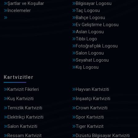
Şartlar ve Koşullar
Bilgisayar Logosu
İncelemeler
Taç Logosu
Bahçe Logosu
Ev Geliştirme Logosu
Aslan Logosu
Tıbbi Logo
Fotoğrafçılık Logosu
Salon Logosu
Seyahat Logosu
Kış Logosu
Kartvizitler
Kartvizit Fikirleri
Hayvan Kartviziti
Kuş Kartviziti
İnşaatçı Kartviziti
Temizlik Kartviziti
Crown Kartviziti
Elektrikçi Kartviziti
Spor Kartviziti
Salon Kartviziti
Tiger Kartvizit
Ressam Kartvizit
Dizüstü Bilgisayar Kartviziti