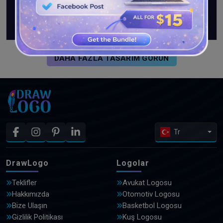
DAHA FAZLA TASARIM GÖRÜN
Tr
DrawLogo
Logolar
Teklifler
Avukat Logosu
Hakkımızda
Otomotiv Logosu
Bize Ulaşın
Basketbol Logosu
Gizlilik Politikası
Kuş Logosu